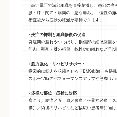
高い電圧で深部組織を直接刺激し、患部の痛
腰・膝・関節・筋肉の「急な痛み」「慢性の痛
術直後から症状の軽減が期待できます。
• 炎症の抑制と組織修復の促進
炎症期の腫れやつっぱり、損傷部の細胞回復を
筋肉・靭帯・腱の損傷、捻挫や肉離れなど早期
• 筋力強化・リハビリサポート
意図的に筋肉を収縮させる「EMS刺激」も搭
スポーツ時のパフォーマンスアップや筋肉リハ
• 多様な部位・症状に対応
肩こり／腰痛／五十肩／膝痛／坐骨神経痛／ス
撲）／術後のリハビリなど幅広い患者層に適応