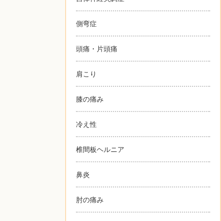
側弯症
頭痛・片頭痛
肩こり
膝の痛み
冷え性
椎間板ヘルニア
鼻炎
肘の痛み