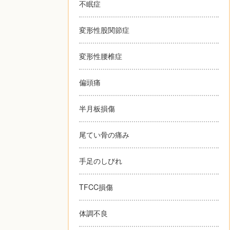
不眠症
変形性股関節症
変形性腰椎症
偏頭痛
半月板損傷
尾てい骨の痛み
手足のしびれ
TFCC損傷
体調不良