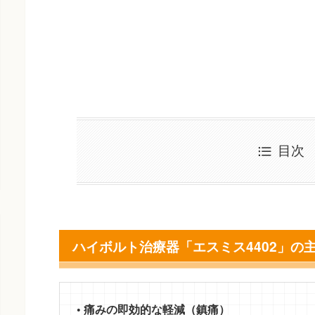
目次
ハイボルト治療器「エスミス4402」の
• 痛みの即効的な軽減（鎮痛）