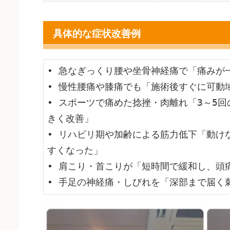
具体的な症状改善例
• 急なぎっくり腰や坐骨神経痛で「痛みが
• 慢性腰痛や膝痛でも「施術後すぐに可動域
• スポーツで痛めた捻挫・肉離れ「3～5
きく改善」

• リハビリ期や加齢による筋力低下「動け
すくなった」

• 肩こり・首こりが「短時間で緩和し、頭
• 手足の神経痛・しびれを「深部まで届く