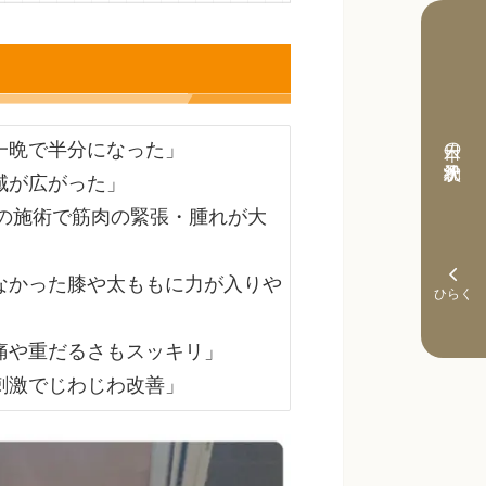
本日の予約状況
一晩で半分になった」

が広がった」

回の施術で筋肉の緊張・腫れが大
なかった膝や太ももに力が入りや
痛や重だるさもスッキリ」

刺激でじわじわ改善」