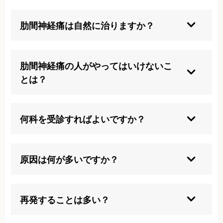
肋間神経痛は自然に治りますか？
軽症の場合、自然に軽快することもありますが、
症状が続く場合は早めに専門的な治療が必要で
肋間神経痛の人がやってはいけないこ
す。
とは？
重い物を持つ・長時間同じ姿勢でいる・強い運動
は避けましょう。
何科を受診すればよいですか？
外傷があれば整形外科、発疹があれば皮膚科、そ
の他の場合は内科の受診が一般的です。
原因は何が多いですか？
筋肉や姿勢、ストレス、帯状疱疹や脊椎の異常が
主な要因です。
再発することは多い？
肋間神経痛は再発しやすいため、原因への根本的