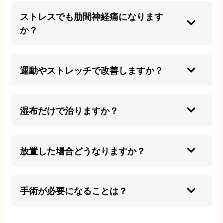
な対処が重要です。
ストレスでも肋間神経痛になります
か？
精神的ストレスが発症や悪化の要因になることは
よくあります。
運動やストレッチで改善しますか？
症状や状態によっては適切な運動やストレッチで
改善する場合もあります。
湿布だけで治りますか？
痛みが強い場合は湿布のみでは十分な効果が見込
めないため、他のケアもご検討ください。
放置した場合どうなりますか？
慢性化して日常生活に大きな支障が出ることもあ
るため、放置は避けましょう。
手術が必要になることは？
ごくまれに重症例や脊椎疾患が原因の場合に限