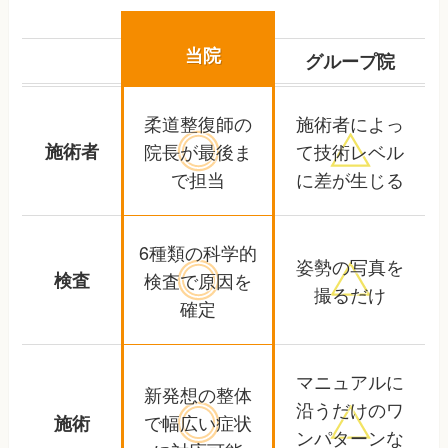
当院
グループ院
柔道整復師の
施術者によっ
施術者
院長が
最後ま
て
技術レベル
で担当
に差が生じる
6種類の科学的
姿勢の写真を
検査
検査で
原因を
撮るだけ
確定
マニュアルに
新発想の整体
沿うだけの
ワ
で幅広い
症状
施術
ンパターンな