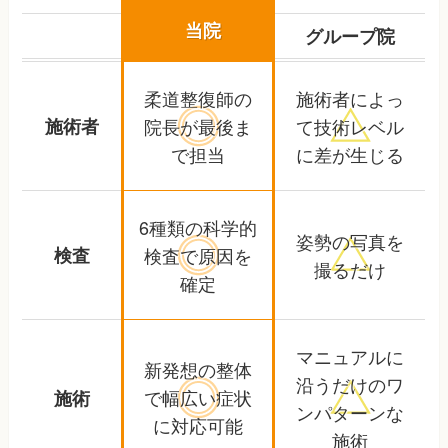
当院
グループ院
柔道整復師の
施術者によっ
施術者
院長が
最後ま
て
技術レベル
で担当
に差が生じる
6種類の科学的
姿勢の写真を
検査
検査で
原因を
撮るだけ
確定
マニュアルに
新発想の整体
沿うだけの
ワ
で幅広い
症状
施術
ンパターンな
に対応可能
施術