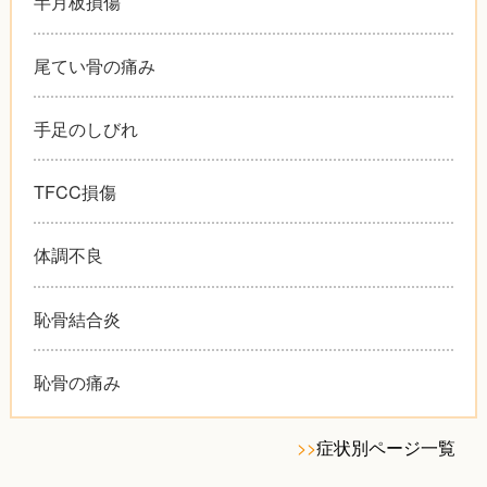
半月板損傷
尾てい骨の痛み
手足のしびれ
TFCC損傷
体調不良
恥骨結合炎
恥骨の痛み
>>
症状別ページ一覧