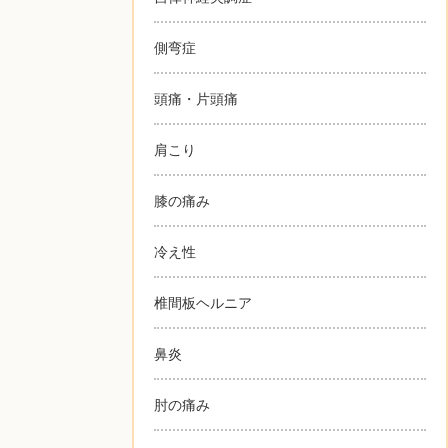
側弯症
頭痛・片頭痛
肩こり
膝の痛み
冷え性
椎間板ヘルニア
鼻炎
肘の痛み