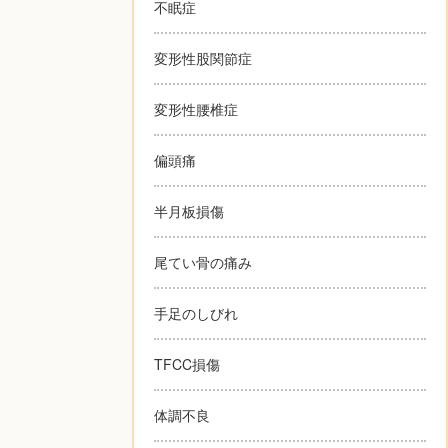
不眠症
変形性股関節症
変形性腰椎症
偏頭痛
半月板損傷
尾てい骨の痛み
手足のしびれ
TFCC損傷
体調不良