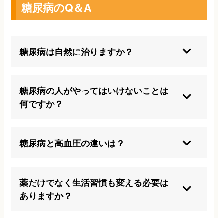
糖尿病のQ＆A
糖尿病は自然に治りますか？
糖尿病は自然治癒しませんが、適切な治療と生活
改善によって健康的な毎日を送ることができま
糖尿病の人がやってはいけないことは
す。
何ですか？
過食や暴飲暴食、安易な運動不足、薬の自己中断
をしないように注意が必要です。
糖尿病と高血圧の違いは？
糖尿病は主に血糖値の異常、高血圧は血圧の異常
です。症状も対策も異なります。
薬だけでなく生活習慣も変える必要は
ありますか？
薬に頼るだけでは不十分です。食習慣や運動な