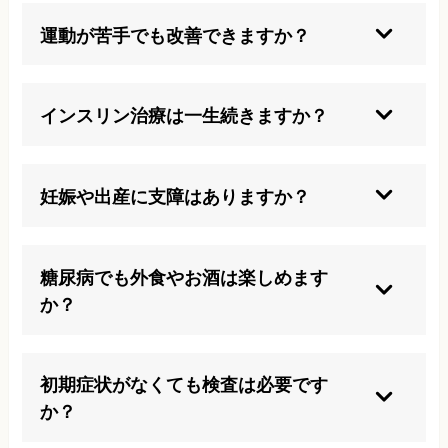
ど、総合的な見直しが大切です。
運動が苦手でも改善できますか？
日々の生活の中で無理せずできる範囲で体を動か
すことが有効です。
インスリン治療は一生続きますか？
長期間続ける方もいますが、生活習慣改善などで
注射をやめられる例もあります。
妊娠や出産に支障はありますか？
医師の管理のもとでしっかりコントロールできれ
ば問題なく出産できます。
糖尿病でも外食やお酒は楽しめます
か？
食事内容や量、タイミングに配慮すれば外食や飲
酒も楽しめます。
初期症状がなくても検査は必要です
か？