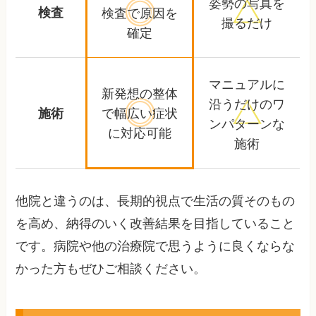
姿勢の写真を
検査
検査で
原因を
撮るだけ
確定
マニュアルに
新発想の整体
沿うだけの
ワ
で幅広い
症状
施術
ンパターンな
に対応可能
施術
他院と違うのは、長期的視点で生活の質そのもの
を高め、納得のいく改善結果を目指していること
です。病院や他の治療院で思うように良くならな
かった方もぜひご相談ください。