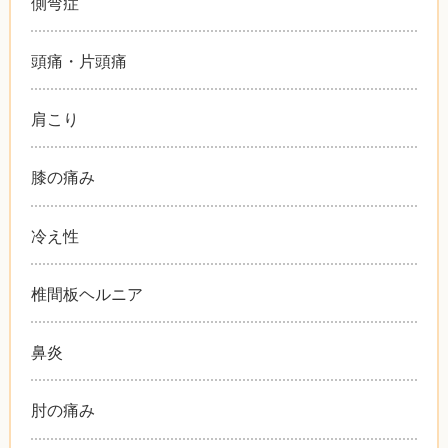
側弯症
頭痛・片頭痛
肩こり
膝の痛み
冷え性
椎間板ヘルニア
鼻炎
肘の痛み