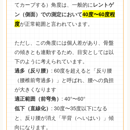
てカーブする）角度は、一般的に
レントゲ
ン（側面）での測定において
40度〜60度程
が正常範囲と言われています。
度
ただし、この角度には個人差があり、骨盤
の傾きとも連動するため、目安としては以
下のように考えられています。
: 60度を超えると「反り腰
過多（反り腰）
（腰椎前弯過多）」と呼ばれ、腰への負担
が大きくなります
: 40°〜60°
適正範囲（前弯角）
: 30度〜35度以下になる
低下（直線化）
と、反り腰が消え「平背（へいはい）」傾
向になります。