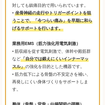
対しても鎮痛目的で用いられています。
•
坐骨神経の走行やトリガーポイントを狙
うことで、「今つらい痛み」を早期に和ら
げるサポートを行います。
業務用EMS（筋力強化用電気刺激）
• 筋収縮を促す電気刺激で、体幹や殿筋群
など
「自分では鍛えにくいインナーマッ
の強化を目的とした機器です。
スル」
• 筋力低下による骨盤の不安定さを補い、
再発しにくい身体づくりをサポートしま
す。
整体（骨盤・背骨・仙腸関節の調整）