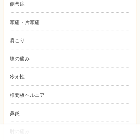
側弯症
頭痛・片頭痛
肩こり
膝の痛み
冷え性
椎間板ヘルニア
鼻炎
肘の痛み