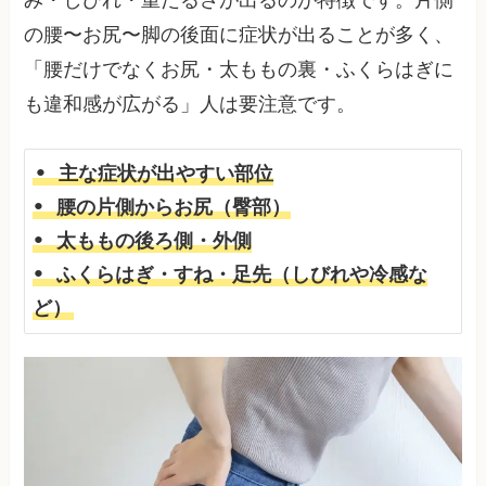
の腰〜お尻〜脚の後面に症状が出ることが多く、
「腰だけでなくお尻・太ももの裏・ふくらはぎに
も違和感が広がる」人は要注意です。
• 主な症状が出やすい部位

• 腰の片側からお尻（臀部）

• 太ももの後ろ側・外側

• ふくらはぎ・すね・足先（しびれや冷感な
ど）