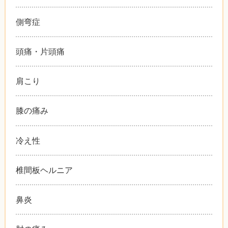
側弯症
頭痛・片頭痛
肩こり
膝の痛み
冷え性
椎間板ヘルニア
鼻炎