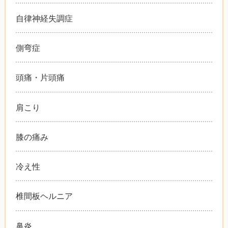
自律神経失調症
側弯症
頭痛・片頭痛
肩こり
膝の痛み
冷え性
椎間板ヘルニア
鼻炎