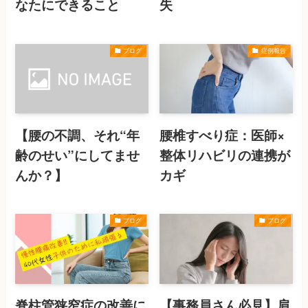
なたにできること
失
ブログ
症例報告
【腰の不調、それ“年
腰椎すべり症：医師×
齢のせい”にしてませ
整体リハビリの連携が
んか？】
カギ
ブログ
ブログ
脊柱管狭窄症の改善に
【事務員さん必見】肩