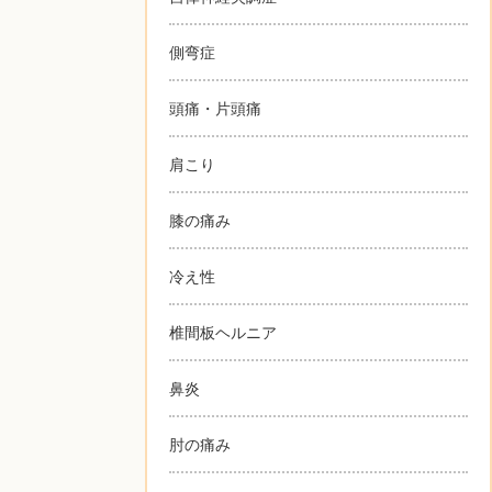
側弯症
頭痛・片頭痛
肩こり
膝の痛み
冷え性
椎間板ヘルニア
鼻炎
肘の痛み