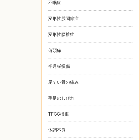
不眠症
変形性股関節症
変形性腰椎症
偏頭痛
半月板損傷
尾てい骨の痛み
手足のしびれ
TFCC損傷
体調不良