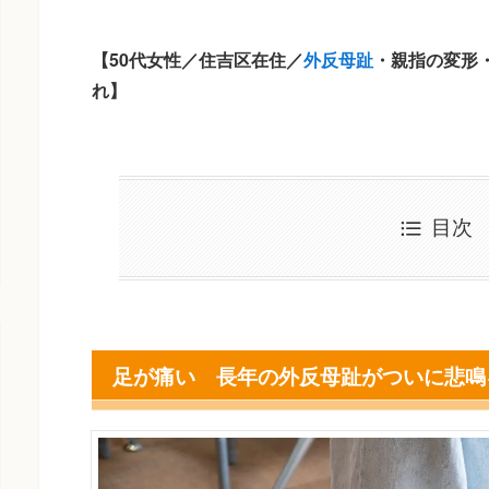
【50代女性／住吉区在住／
外反母趾
・親指の変形
れ】
目次
足が痛い 長年の外反母趾がついに悲鳴