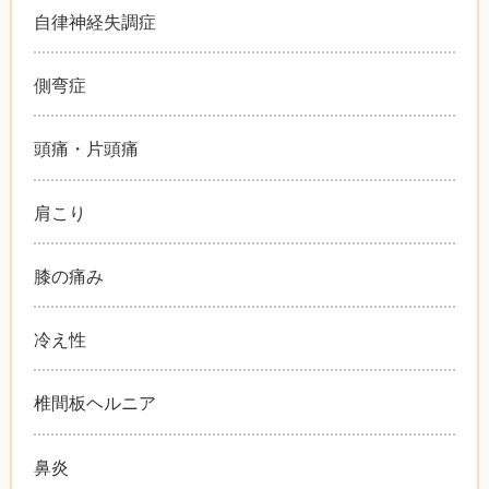
自律神経失調症
側弯症
頭痛・片頭痛
肩こり
膝の痛み
冷え性
椎間板ヘルニア
鼻炎