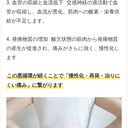
3. 血管の収縮と血流低下 交感神経の過活動で血
管が収縮し、血流が悪化。筋肉への酸素・栄養供
給が不足します。
4. 発痛物質の増加 酸欠状態の筋肉から発痛物質
の産生が促進され、痛みがさらに強く、慢性化し
ます
この悪循環が続くことで「慢性化・再発・治りに
くい痛み」に繋がります