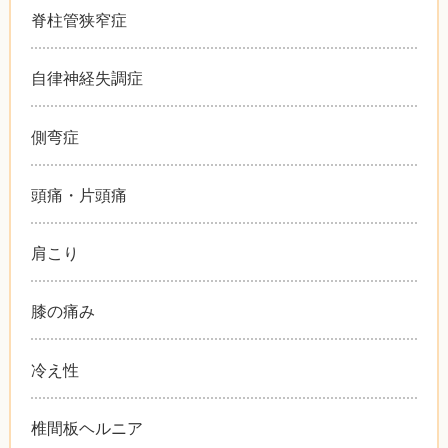
脊柱管狭窄症
自律神経失調症
側弯症
頭痛・片頭痛
肩こり
膝の痛み
冷え性
椎間板ヘルニア