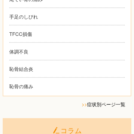
手足のしびれ
TFCC損傷
体調不良
恥骨結合炎
恥骨の痛み
>>
症状別ページ一覧
コラム