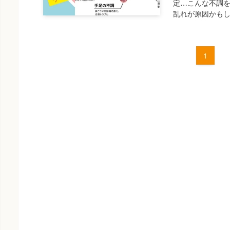
定…こんな不調を
乱れが原因かもしれ
1