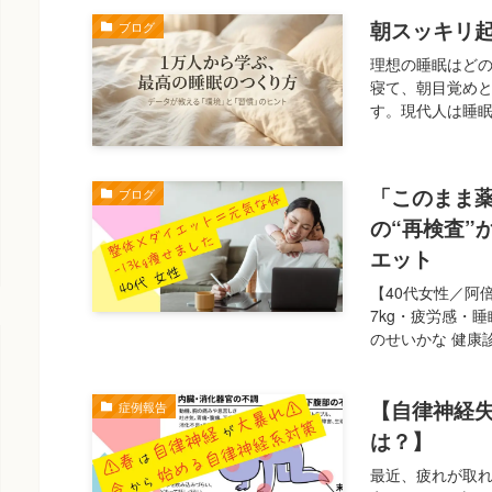
朝スッキリ
ブログ
理想の睡眠はど
寝て、朝目覚め
す。現代人は睡眠
「このまま
ブログ
の“再検査”
エット
【40代女性／阿
7kg・疲労感・
のせいかな 健康診
【自律神経
症例報告
は？】
最近、疲れが取