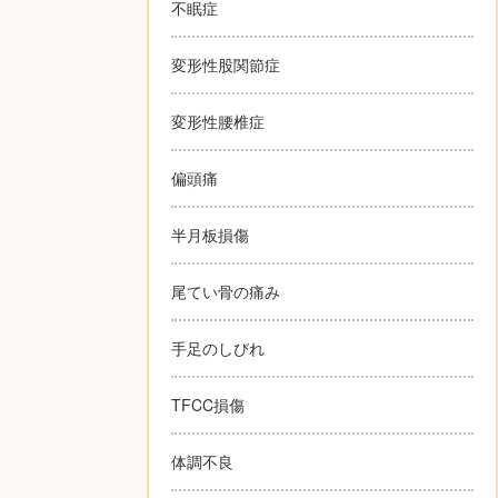
不眠症
変形性股関節症
変形性腰椎症
偏頭痛
半月板損傷
尾てい骨の痛み
手足のしびれ
TFCC損傷
体調不良