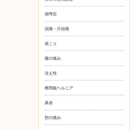
側弯症
頭痛・片頭痛
肩こり
膝の痛み
冷え性
椎間板ヘルニア
鼻炎
肘の痛み