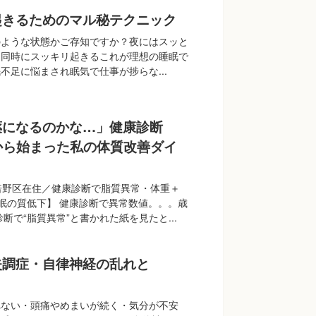
起きるためのマル秘テクニック
のような状態かご存知ですか？夜にはスッと
と同時にスッキリ起きるこれが理想の睡眠で
不足に悩まされ眠気で仕事が捗らな...
薬になるのかな…」健康診断
から始まった私の体質改善ダイ
倍野区在住／健康診断で脂質異常・体重＋
睡眠の質低下】 健康診断で異常数値。。。歳
断で“脂質異常”と書かれた紙を見たと...
失調症・自律神経の乱れと
れない・頭痛やめまいが続く・気分が不安