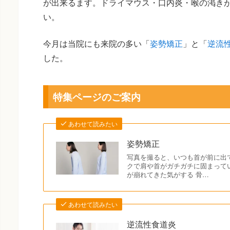
が出来るます。ドライマウス・口内炎・喉の渇き
い。
今月は当院にも来院の多い「
姿勢矯正
」と「
逆流
した。
特集ページのご案内
あわせて読みたい
姿勢矯正
写真を撮ると、いつも首が前に出
クで肩や首がガチガチに固まって
が崩れてきた気がする 骨…
あわせて読みたい
逆流性食道炎