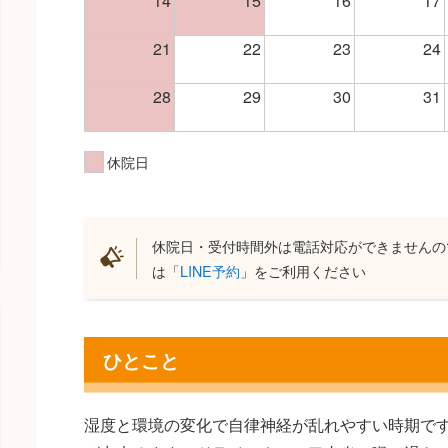
14
15
16
17
21
22
23
24
28
29
30
31
休院日
休院日・受付時間外は電話対応ができませんの
は「
LINE予約
」をご利用ください
ひとこと
湿度と環境の変化で自律神経が乱れやすい時期で