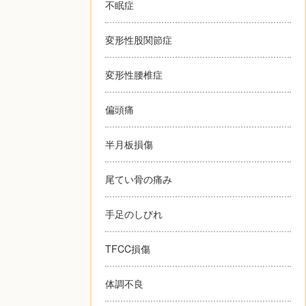
不眠症
変形性股関節症
変形性腰椎症
偏頭痛
半月板損傷
尾てい骨の痛み
手足のしびれ
TFCC損傷
体調不良