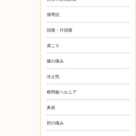
側弯症
頭痛・片頭痛
肩こり
膝の痛み
冷え性
椎間板ヘルニア
鼻炎
肘の痛み