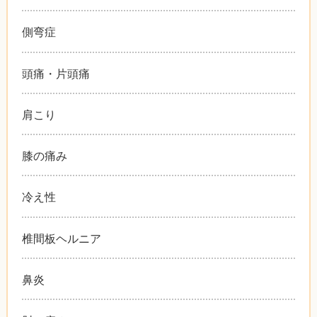
側弯症
頭痛・片頭痛
肩こり
膝の痛み
冷え性
椎間板ヘルニア
鼻炎